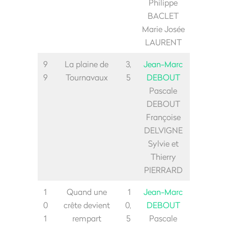
Philippe
BACLET
Marie Josée
LAURENT
9
La plaine de
3,
Jean-Marc
9
Tournavaux
5
DEBOUT
Pascale
DEBOUT
Françoise
DELVIGNE
Sylvie et
Thierry
PIERRARD
1
Quand une
1
Jean-Marc
0
crête devient
0,
DEBOUT
1
rempart
5
Pascale